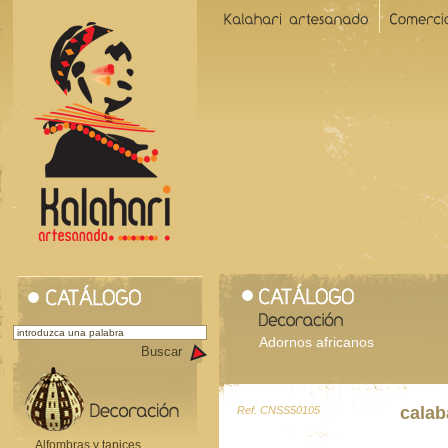
Adornos africanos
Buscar
calab
Ref. CNSS50105
Alfombras y tapices