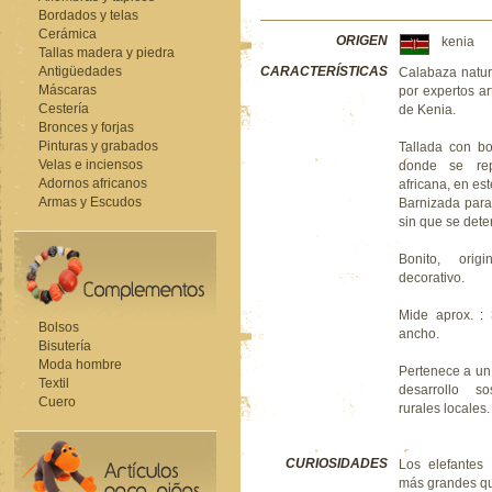
Bordados y telas
Cerámica
ORIGEN
kenia
Tallas madera y piedra
Antigüedades
CARACTERÍSTICAS
Calabaza natur
Máscaras
por expertos a
Cestería
de Kenia.
Bronces y forjas
Pinturas y grabados
Tallada con bo
Velas e inciensos
donde se rep
Adornos africanos
africana, en est
Armas y Escudos
Barnizada para
sin que se deter
Bonito, orig
decorativo.
Mide aprox. :
Bolsos
ancho.
Bisutería
Moda hombre
Pertenece a un
Textil
desarrollo s
Cuero
rurales locales.
CURIOSIDADES
Los elefantes 
más grandes qu