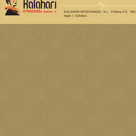
KALAHARI ARTESANADO, S.L. A Relva nº2. 36410 
legal
|
Créditos